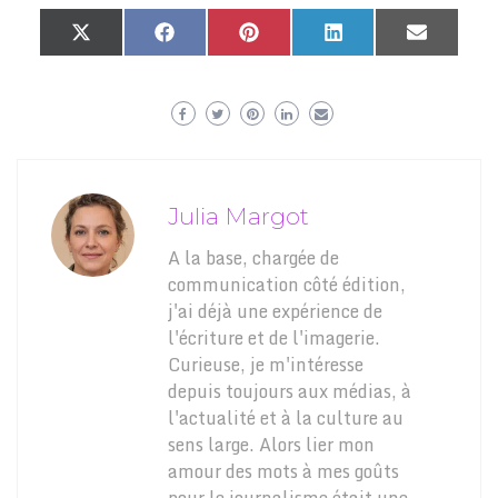
Share
Share
Share
Share
Share
X
Facebook
Pinterest
LinkedIn
Email
on
on
on
on
on
(Twitter)
Julia Margot
A la base, chargée de
communication côté édition,
j'ai déjà une expérience de
l'écriture et de l'imagerie.
Curieuse, je m'intéresse
depuis toujours aux médias, à
l'actualité et à la culture au
sens large. Alors lier mon
amour des mots à mes goûts
pour le journalisme était une